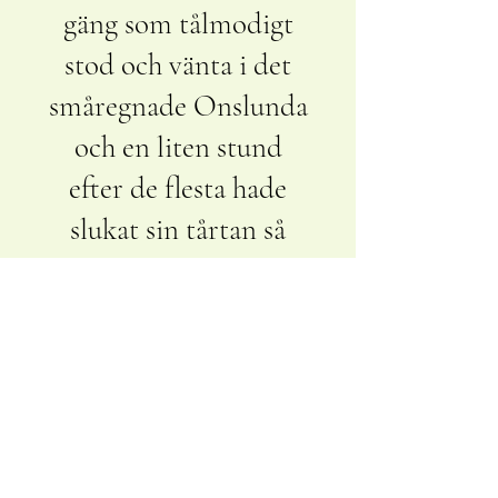
gäng som tålmodigt
stod och vänta i det
småregnade Onslunda
och en liten stund
efter de flesta hade
slukat sin tårtan så
började det regna lite
mer och folk drog sig
aningen hem eller
vidare till andra som
hade öppet längs med
vägen.